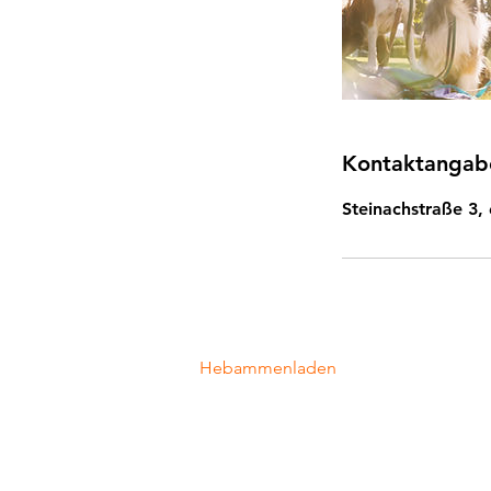
Kontaktangab
Steinachstraße 3,
Hebammenladen
Steinachstraße 3
69198 Schriesheim
info@hebamme-rheinneckar.de