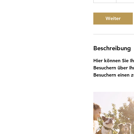
S
t
d
Weiter
.
Beschreibung
Hier können Sie I
Besuchern über Ih
Besuchern einen zu